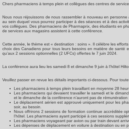
Chers pharmaciens à temps plein et collègues des centres de service
Nous nous réjouissons de nous rassembler à nouveau en personne à 
au sein duquel vous pourrez participer à des séances et à des activi
vos collègues. Des pharmaciens de Pharmaprix, des étudiants en pharm
de services aux magasins assistent à cette conférence.
Cette année, le thème est « destination : soins ». Il célèbre les eff
choix des Canadiens pour tous leurs besoins en matière de santé e
qu’aux 2 sessions optionnelles (2 UFCs) offertes le 7 juin 2024.
La conférence aura lieu les samedi 8 et dimanche 9 juin à l’hôtel H
Veuillez passer en revue les détails importants ci-dessous. Pour tout
Les pharmaciens à temps plein travaillant en moyenne 28 heur
Les pharmaciens qui devaient travailler le samedi et le dimanch
et le dimanche de la conférence n’auront pas de rémunération
Le déplacement aérien est approuvé uniquement pour les pharma
soir, au besoin.
Nous offrirons 2 sessions de formation continue accréditée op
l’hôtel. Les pharmaciens ayant participé à ces sessions supplé
Les pharmaciens voyageant par avion ou par train devant arriver
Les dépenses de déplacement en voiture à destination ou en pr