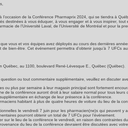
s,
l’occasion de la Conférence Pharmaprix 2024, qui se tiendra à Québ
tés destinées à vous éduquer, à vous engager et à vous inspirer, tout
acie de l’Université Laval, de l’Université de Montréal et pour la prem
orts que vous et vos équipes avez déployés au cours des dernières année
t de bien-être. Cet événement permettra d’obtenir jusqu’à 7 UFCs au
ilton Québec, au 1100, boulevard René-Lévesque E., Québec (Québec).
e question ou tout commentaire supplémentaire, veuillez en discuter av
es ou plus par semaine à leur magasin principal sont fortement encou
e de la conférence auront droit à leur salaire normal pour tous leurs q
 supplémentaire en échange de leur présence à la conférence.
ciens habitant à plus de quatre heures de voiture du lieu de la confé
tionnelles le vendredi 7 juin pour les pharmacien(ne)s qui peuvent y
mentaires pourront obtenir un total de 7 UFCs pour l’événement.
 sur le lieu de la conférence le vendredi, en raison des contraintes d
ovenance du lieu de la conférence devraient être discutées avec votre