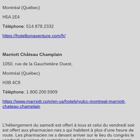
Montréal (Québec)
H5A 1E4
Téléphone:
514.878.2332
https://hotelbonaventure.com/fr/
Marriott Château Champlain
1050, rue de la Gauchetière Ouest,
Montréal (Québec)
H3B 4C9
Téléphone:
1.800.200.5909
https://www.marriott.com/en-us/hotels/yulcc-montreal-marriott-
chateau-champlain
L’hébergement du samedi est offert à tous et celui du vendredi soir
est offert aux pharmacien.nes.s qui habitent à plus d’une heure de
route. Les pharmacien.ne.s devant arriver sur le lieu du congrès le