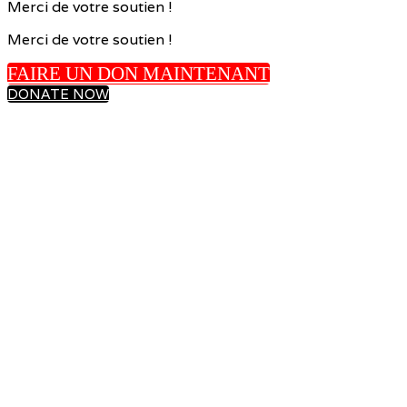
Merci de votre soutien !
Merci de votre soutien !
FAIRE UN DON MAINTENANT
DONATE NOW
Pour en savoir plus sur la Fondation pour les enfants le Choix du
Président, consultez le site : fondationpourlesenfantspc.ca
Si vous avez des questions, veuillez communiquer avec Karine
Mondor au 514-383-8800 x 646351 ou par courriel à
kmondor@provigo.ca